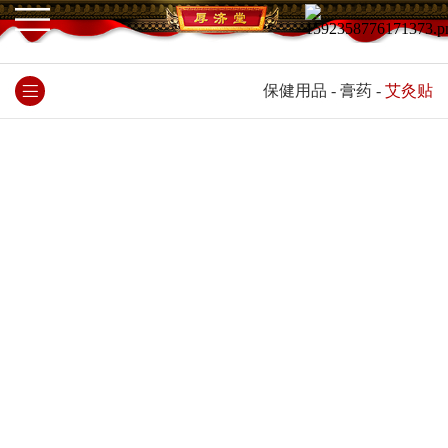
保健用品
-
膏药
-
艾灸贴