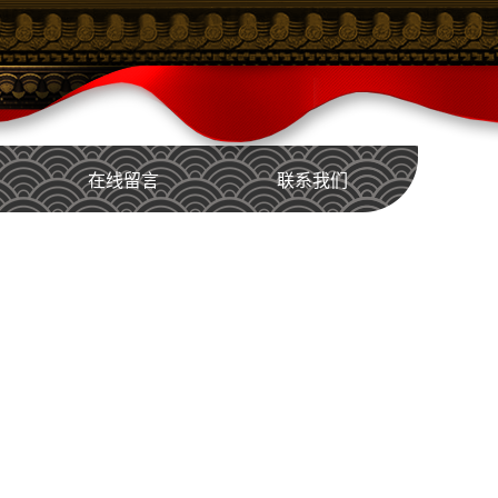
在线留言
联系我们