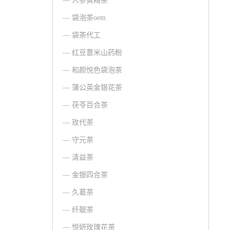
人参黄精茶
袋泡茶oem
袋茶代工
红豆薏米山药粉
和颜悦色袋泡茶
蒲公英金银花茶
茯苓百合茶
玫代茶
守元茶
清益茶
金银四合茶
久葛茶
纤靓茶
悦妍玫瑰花茶