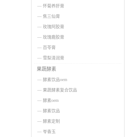
怀菊养肝膏
焦三仙膏
玫瑰阿胶膏
玫瑰鹿胶膏
百苓膏
雪梨清润膏
果蔬酵素
酵素饮品oem
果蔬酵素复合饮品
酵素oem
酵素饮品
酵素定制
岺香玉