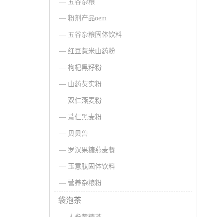
五谷杂粮
粉剂产品oem
五谷杂粮固体饮料
红豆薏米山药粉
枸杞黑籽粉
山药芡实粉
双仁燕麦粉
薏仁黑麦粉
贝贝兽
罗汉果糖燕麦餐
玉意肽固体饮料
营养杂粮粉
袋泡茶