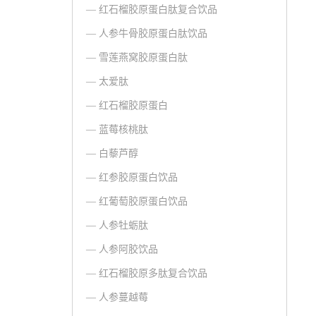
红石榴胶原蛋白肽复合饮品
人参牛骨胶原蛋白肽饮品
雪莲燕窝胶原蛋白肽
太爱肽
红石榴胶原蛋白
蓝莓核桃肽
白藜芦醇
红参胶原蛋白饮品
红葡萄胶原蛋白饮品
人参牡蛎肽
人参阿胶饮品
红石榴胶原多肽复合饮品
人参蔓越莓