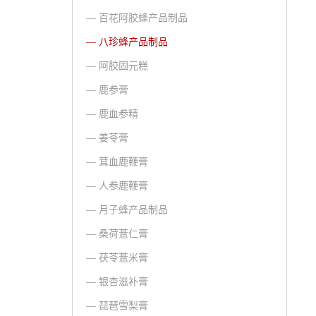
百花阿胶蜂产品制品
八珍蜂产品制品
阿胶固元糕
鹿参膏
鹿血参精
姜苓膏
茸血鹿鞭膏
人参鹿鞭膏
月子蜂产品制品
桑荷薏仁膏
茯苓薏米膏
银杏滋补膏
琵琶雪梨膏