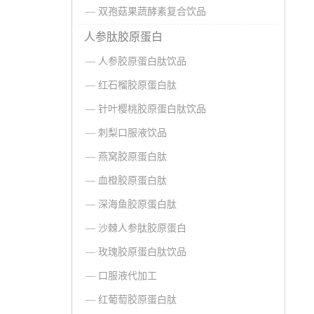
双孢菇果蔬酵素复合饮品
人参肽胶原蛋白
人参胶原蛋白肽饮品
红石榴胶原蛋白肽
针叶樱桃胶原蛋白肽饮品
刺梨口服液饮品
燕窝胶原蛋白肽
血橙胶原蛋白肽
深海鱼胶原蛋白肽
沙棘人参肽胶原蛋白
玫瑰胶原蛋白肽饮品
口服液代加工
红葡萄胶原蛋白肽