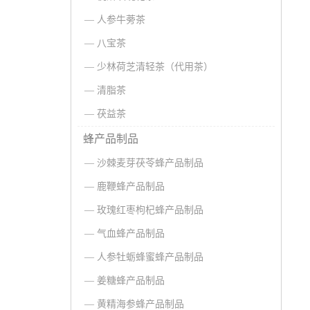
人参牛蒡茶
八宝茶
少林荷芝清轻茶（代用茶）
清脂茶
茯益茶
蜂产品制品
沙棘麦芽茯苓蜂产品制品
鹿鞭蜂产品制品
玫瑰红枣枸杞蜂产品制品
气血蜂产品制品
人参牡蛎蜂蜜蜂产品制品
姜糖蜂产品制品
黄精海参蜂产品制品