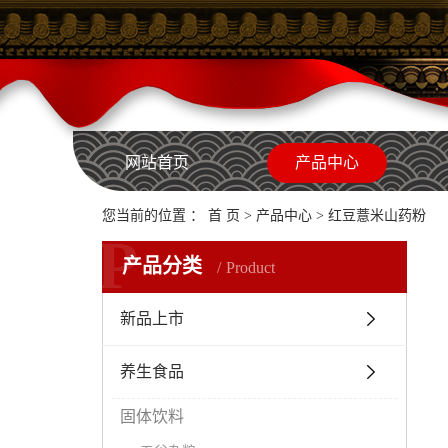
网站首页
产品中心
您当前的位置 ：
首 页
>
产品中心
>
红豆薏米山药粉
P
产品分类
Product
新品上市
养生食品
固体饮料