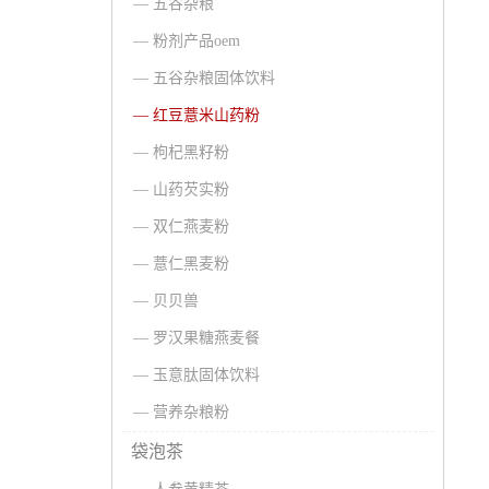
五谷杂粮
粉剂产品oem
五谷杂粮固体饮料
红豆薏米山药粉
枸杞黑籽粉
山药芡实粉
双仁燕麦粉
薏仁黑麦粉
贝贝兽
罗汉果糖燕麦餐
玉意肽固体饮料
营养杂粮粉
袋泡茶