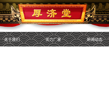
关于我们
实力厂家
新闻动态