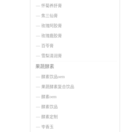
怀菊养肝膏
焦三仙膏
玫瑰阿胶膏
玫瑰鹿胶膏
百苓膏
雪梨清润膏
果蔬酵素
酵素饮品oem
果蔬酵素复合饮品
酵素oem
酵素饮品
酵素定制
岺香玉